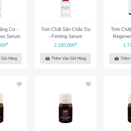
âng Cơ -
Tinh Chất Săn Chắc Da
Tinh Chất
lex Serum
- Firming Serum
Regener
đ
đ
000
2.100.000
1.7
 Giỏ Hàng
Thêm Vào Giỏ Hàng
Thêm 