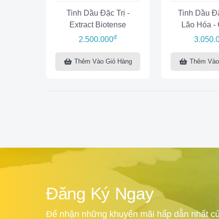
Tinh Dầu Đặc Trị -
Tinh Dầu Đặ
Extract Biotense
Lão Hóa - 
Matrix
đ
2.500.000
3.050.
Thêm Vào Giỏ Hàng
Thêm Vào
Đăng Ký Ngay
Để nhận những khuyến mãi hấp dẫn nhất củ