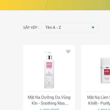
SẮP XẾP :
Mặt Nạ Dưỡng Da Vùng
Mặt Nạ Làm 
Kín - Soothing Mask
Khiết - Puri
Elle
đ