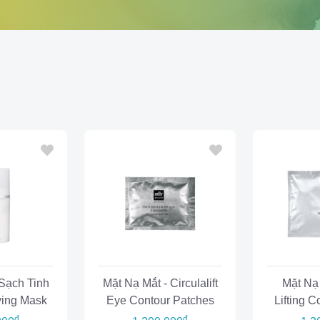
Sạch Tinh
Mặt Nạ Mắt - Circulalift
Mặt Nạ
fying Mask
Eye Contour Patches
Lifting 
đ
đ