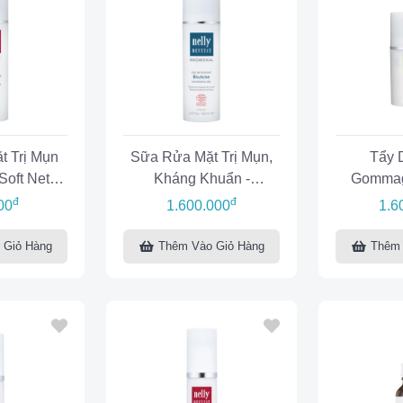
t Trị Mụn
Sữa Rửa Mặt Trị Mụn,
Tẩy 
Soft Net
Kháng Khuẩn -
Gommag
g Cream
Cleansing Gel BioAcne
đ
đ
00
1.600.000
1.6
 Giỏ Hàng
Thêm Vào Giỏ Hàng
Thêm 