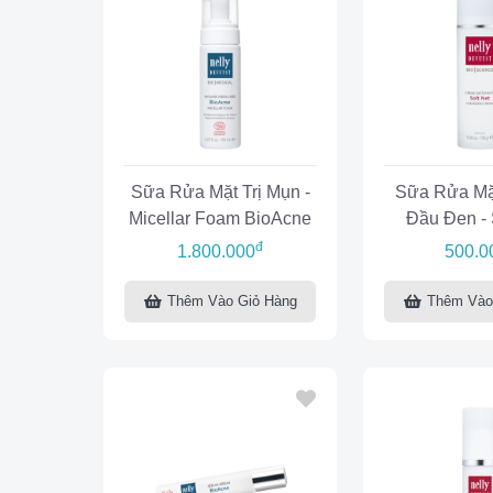
Sữa Rửa Mặt Trị Mụn -
Sữa Rửa Mặ
Micellar Foam BioAcne
Đầu Đen - 
Cleansin
đ
1.800.000
500.0
Thêm Vào Giỏ Hàng
Thêm Vào