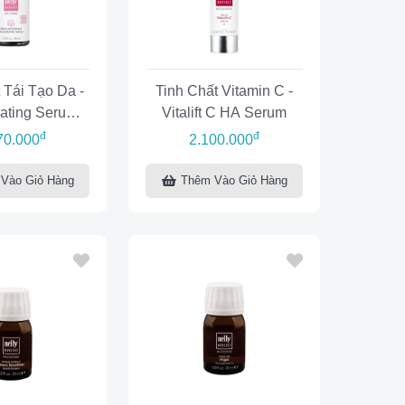
 Tái Tạo Da -
Tinh Chất Vitamin C -
ating Serum
Vitalift C HA Serum
Elle
đ
đ
70.000
2.100.000
Vào Giỏ Hàng
Thêm Vào Giỏ Hàng