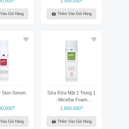
00.000
1.500.000
Vào Giỏ Hàng
Thêm Vào Giỏ Hàng
e Skin Serum
Sữa Rửa Mặt 2 Trong 1
- Micellar Foam
Biotense
đ
đ
00.000
1.800.000
Vào Giỏ Hàng
Thêm Vào Giỏ Hàng