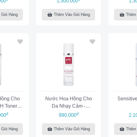
000
1.300.000
1.3
 Giỏ Hàng
Thêm Vào Giỏ Hàng
Thêm 
Hồng Cho
Nước Hoa Hồng Cho
Sensitiv
H Toner
Da Nhạy Cảm -
cne
Sensitive Skin Toner
đ
đ
000
990.000
2.1
 Giỏ Hàng
Thêm Vào Giỏ Hàng
Thêm 