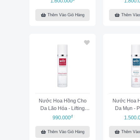
1.600.000
1.800.
Thêm Vào Giỏ Hàng
Thêm Vào
Nước Hoa Hồng Cho
Nước Hoa 
Da Lão Hóa - Lifting
Da Mụn - P
Complex Toner
BioA
đ
990.000
1.500.
Thêm Vào Giỏ Hàng
Thêm Vào