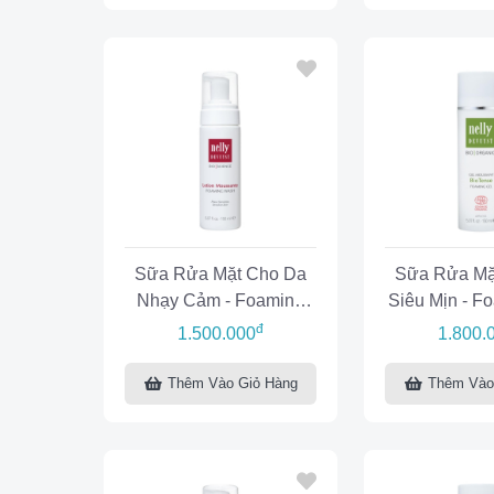
Sữa Rửa Mặt Cho Da
Sữa Rửa Mặ
Nhạy Cảm - Foaming
Siêu Mịn - F
Wash Sensitive Skin
Biote
đ
1.500.000
1.800.
Thêm Vào Giỏ Hàng
Thêm Vào