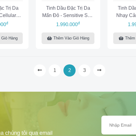
c Trị Da
Tinh Dầu Đặc Trị Da
Tinh Dầ
Cellular
Mẩn Đỏ - Sensitive Skin
Nhạy Cảm
 Oil
Essential Concentrate
Skin
đ
đ
000
1.990.000
1.9
 Giỏ Hàng
Thêm Vào Giỏ Hàng
Thêm 
1
2
3
a chúng tôi qua email