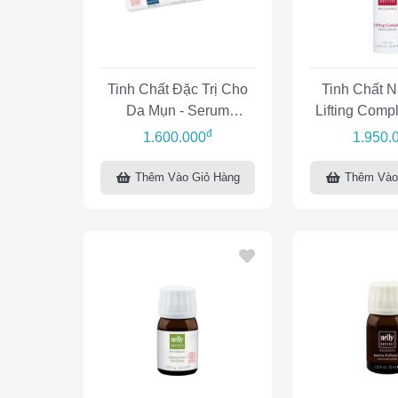
Tinh Chất Đặc Trị Cho
Tinh Chất N
Da Mụn - Serum
Lifting Comp
BioAcne
đ
1.600.000
1.950.
Thêm Vào Giỏ Hàng
Thêm Vào