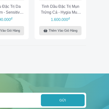
u Đặc Trị Da
Tinh Dầu Đặc Trị Mụn
 - Sensitive
Trứng Cá - Hygia Multi
 Extract
Use Oil
đ
đ
90.000
1.600.000
Vào Giỏ Hàng
Thêm Vào Giỏ Hàng
GỬI