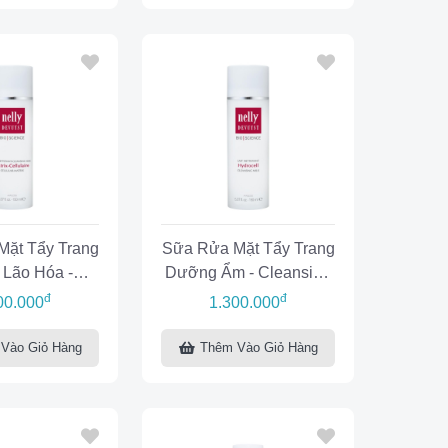
ặt Tẩy Trang
Sữa Rửa Mặt Tẩy Trang
Lão Hóa -
Dưỡng Ẩm - Cleansing
 Milk Cellular
Milk Hydrocell
đ
đ
00.000
1.300.000
atrix
Vào Giỏ Hàng
Thêm Vào Giỏ Hàng