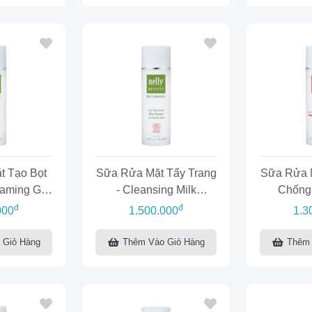
t Tạo Bọt
Sữa Rửa Mặt Tẩy Trang
Sữa Rửa M
oaming Gel
- Cleansing Milk
Chống 
nse
BioTense
Cleansing
đ
đ
000
1.500.000
1.3
M
 Giỏ Hàng
Thêm Vào Giỏ Hàng
Thêm 