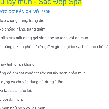
vụ lấy mụn - Sắc Đẹp Spa
ƯỚC CƠ BẢN CHỈ VỚI 250K
 lớp chống nắng, trang điểm
ớp chống nắng, trang điểm
sữa rửa mặt dạng gel sinh học an toàn với da mụn.
t bằng gel cà phê - đường đen giúp loại bỏ sạch tế bào chết l
hủy tinh chân không.
ằng độ ẩm sát khuẩn trước khi lấy sạch nhân mụn.
 dụng cụ chuyên dụng sử dụng 1 lần.
à lau sạch sâu lại.
p với da mụn.
um mụn phù hợp với da mụn