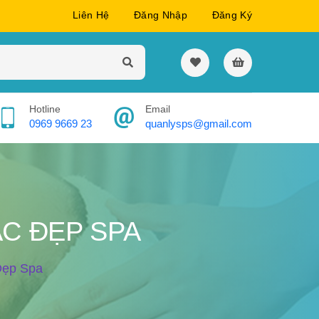
Liên Hệ
Đăng Nhập
Đăng Ký
Hotline
Email
0969 9669 23
quanlysps@gmail.com
ẮC ĐẸP SPA
Đẹp Spa