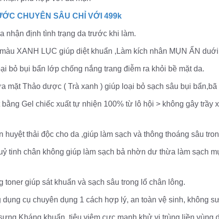
ƯỚC CHUYÊN SÂU CHỈ VỚI 499k
OI da nhận định tình trạng da trước khi làm.
nh học màu XANH LỤC giúp diệt khuẩn ,Làm kích nhân MỤN ẨN duới d
ạch loại bỏ bụi bẩn lớp chống nắng trang điễm ra khỏi bề mặt da.
ữa rửa mặt Thảo dược ( Trà xanh ) giúp loại bỏ sạch sâu bụi bẩn,b
o chết bằng Gel chiếc xuất tự nhiện 100% từ lô hội > không gây tr
hợp ấn huyệt thải độc cho da ,giúp làm sạch và thông thoáng sâu tro
 ống thuỷ tinh chân không giúp làm sạch bả nhờn dư thừa làm sạ
 bằng toner giúp sát khuẩn và sạch sâu trong lổ chân lông.
 bằng dụng cụ chuyên dụng 1 cách hợp lý, an toàn vệ sinh, không sư
tím giảm sưng Kháng khuẩn ,tiêu viêm cực mạnh khử vi trùng,liền vùn