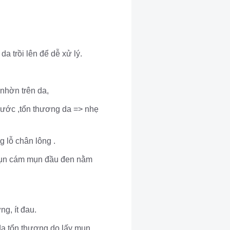
a trồi lên để dễ xử lý.
ã nhờn trên da,
ầy xước ,tổn thương da => nhẹ
ng lỗ chân lông .
ch mụn cám mụn đầu đen nằm
ng, ít đau.
g da tổn thương do lấy mụn.