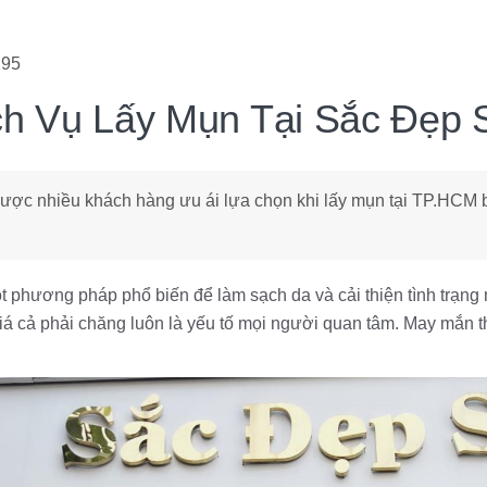
295
ch Vụ Lấy Mụn Tại Sắc Đẹp 
ược nhiều khách hàng ưu ái lựa chọn khi lấy mụn tại TP.HCM bở
.
t phương pháp phổ biến để làm sạch da và cải thiện tình trạng
à giá cả phải chăng luôn là yếu tố mọi người quan tâm. May mắ