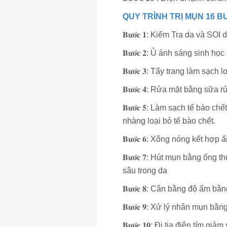
QUY TRÌNH TRỊ MỤN 16 B
𝐁𝐮̛𝐨̛́𝐜 𝟏: Kiểm Tra da và S
𝐁𝐮̛𝐨̛́𝐜 𝟐: Ủ ánh sáng si
𝐁𝐮̛𝐨̛́𝐜 𝟑: Tẩy trang làm s
𝐁𝐮̛𝐨̛́𝐜 𝟒: Rửa mặt bằng s
𝐁𝐮̛𝐨̛́𝐜 𝟓: Làm sạch tế bà
nhàng loại bỏ tế bào chết.
𝐁𝐮̛𝐨̛́𝐜 𝟔: Xông nóng kết 
𝐁𝐮̛𝐨̛́𝐜 𝟕: Hút mụn bằng
sâu trong da
𝐁𝐮̛𝐨̛́𝐜 𝟖: Cân bằng độ ẩm
𝐁𝐮̛𝐨̛́𝐜 𝟗: Xử lý nhân mụn
𝐁𝐮̛𝐨̛́𝐜 𝟏𝟎: Đi tia điện 