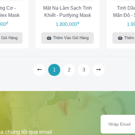
ng Cơ -
Mặt Nạ Làm Sạch Tinh
Tinh Dầ
plex Mask
Khiết - Purifying Mask
Mẩn Đỏ - 
Essentia
đ
đ
000
1.800.000
1.9
 Giỏ Hàng
Thêm Vào Giỏ Hàng
Thêm 
1
2
3
a chúng tôi qua email