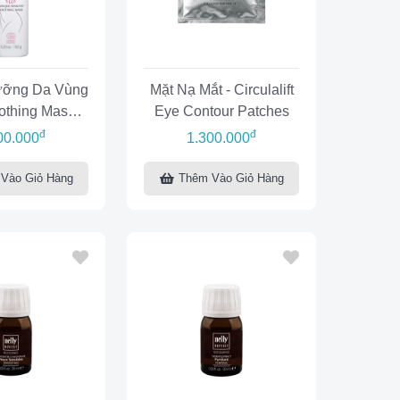
ưỡng Da Vùng
Mặt Nạ Mắt - Circulalift
oothing Mask
Eye Contour Patches
Elle
đ
đ
00.000
1.300.000
Vào Giỏ Hàng
Thêm Vào Giỏ Hàng