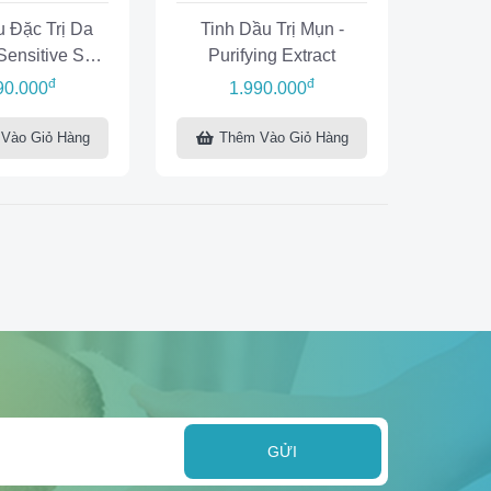
u Đặc Trị Da
Tinh Dầu Trị Mụn -
Sensitive Skin
Purifying Extract
l Concentrate
đ
đ
90.000
1.990.000
Vào Giỏ Hàng
Thêm Vào Giỏ Hàng
GỬI