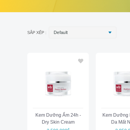
SẮP XẾP :
Kem Dưỡng Ẩm 24h -
Kem Dưỡng 
Dry Skin Cream
Da Mất 
Hydrocell P
đ