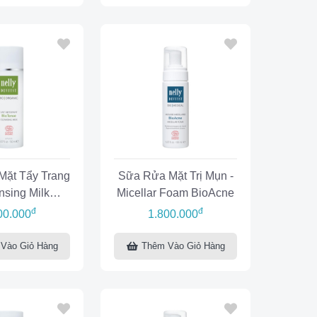
ặt Tẩy Trang
Sữa Rửa Mặt Trị Mụn -
nsing Milk
Micellar Foam BioAcne
oTense
đ
đ
00.000
1.800.000
Vào Giỏ Hàng
Thêm Vào Giỏ Hàng