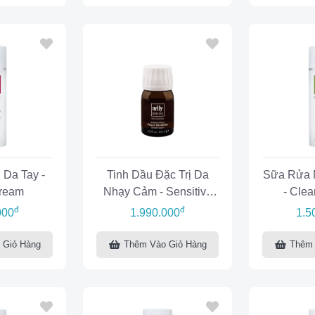
Da Tay -
Tinh Dầu Đặc Trị Da
Sữa Rửa M
ream
Nhạy Cảm - Sensitive
- Clea
Skin Extract
Bi
đ
đ
000
1.990.000
1.5
 Giỏ Hàng
Thêm Vào Giỏ Hàng
Thêm 