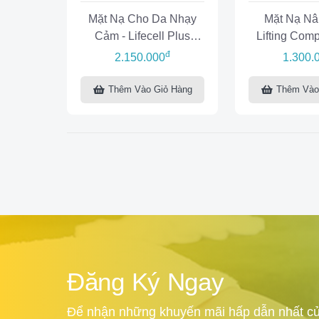
Mặt Nạ Cho Da Nhạy
Mặt Nạ Nâ
Cảm - Lifecell Plus
Lifting Com
Mask
đ
2.150.000
1.300.
Thêm Vào Giỏ Hàng
Thêm Vào
Đăng Ký Ngay
Để nhận những khuyến mãi hấp dẫn nhất củ