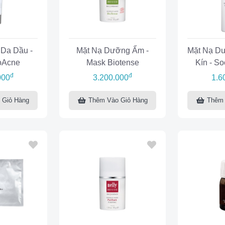
 Da Dầu -
Mặt Nạ Dưỡng Ẩm -
Mặt Nạ D
oAcne
Mask Biotense
Kín - S
đ
đ
000
3.200.000
1.6
 Giỏ Hàng
Thêm Vào Giỏ Hàng
Thêm 