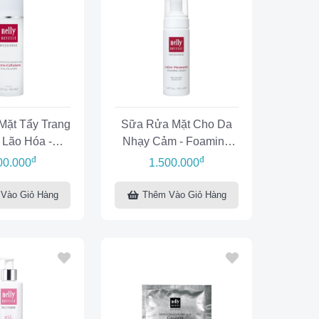
ặt Tẩy Trang
Sữa Rửa Mặt Cho Da
Lão Hóa -
Nhạy Cảm - Foaming
 Milk Cellular
Wash Sensitive Skin
đ
đ
00.000
1.500.000
atrix
Vào Giỏ Hàng
Thêm Vào Giỏ Hàng