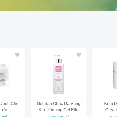
Dành Cho
Gel Săn Chắc Da Vùng
Kem D
Nước -
Kín - Firming Gel Elle
Cream
lus Cream
đ
đ