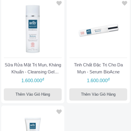
Sữa Rửa Mặt Trị Mụn, Kháng
Tinh Chất Đặc Trị Cho Da
Khuẩn - Cleansing Gel
Mụn - Serum BioAcne
BioAcne
đ
đ
1.600.000
1.600.000
Thêm Vào Giỏ Hàng
Thêm Vào Giỏ Hàng