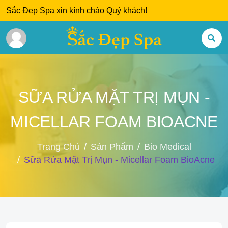
Sắc Đẹp Spa xin kính chào Quý khách!
SỮA RỬA MẶT TRỊ MỤN -
MICELLAR FOAM BIOACNE
Trang Chủ
Sản Phẩm
Bio Medical
Sữa Rửa Mặt Trị Mụn - Micellar Foam BioAcne