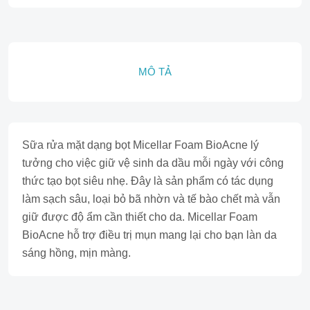
MÔ TẢ
Sữa rửa mặt dạng bọt Micellar Foam BioAcne lý
tưởng cho việc giữ vệ sinh da dầu mỗi ngày với công
thức tạo bọt siêu nhẹ. Đây là sản phẩm có tác dụng
làm sạch sâu, loại bỏ bã nhờn và tế bào chết mà vẫn
giữ được độ ẩm cần thiết cho da. Micellar Foam
BioAcne hỗ trợ điều trị mụn mang lại cho bạn làn da
sáng hồng, mịn màng.