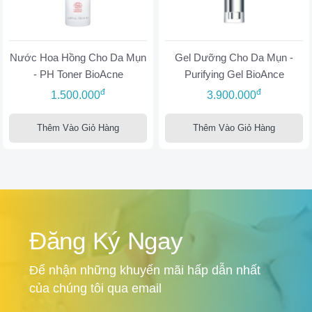
Nước Hoa Hồng Cho Da Mụn
Gel Dưỡng Cho Da Mụn -
- PH Toner BioAcne
Purifying Gel BioAnce
đ
đ
1.500.000
3.900.000
Thêm Vào Giỏ Hàng
Thêm Vào Giỏ Hàng
Đăng Ký Ngay
Để nhận những khuyến mãi hấp dẫn nhất
của chúng tôi qua email