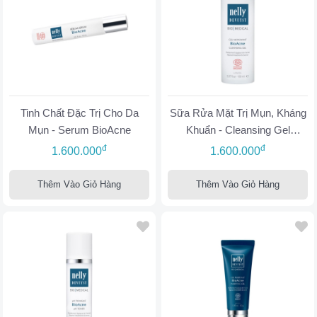
Tinh Chất Đặc Trị Cho Da
Sữa Rửa Mặt Trị Mụn, Kháng
Mụn - Serum BioAcne
Khuẩn - Cleansing Gel
BioAcne
đ
đ
1.600.000
1.600.000
Thêm Vào Giỏ Hàng
Thêm Vào Giỏ Hàng