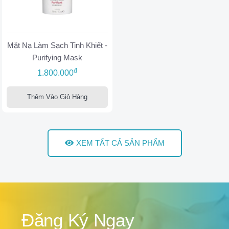
Mặt Nạ Làm Sạch Tinh Khiết -
Purifying Mask
đ
1.800.000
Thêm Vào Giỏ Hàng
XEM TẤT CẢ SẢN PHẨM
Đăng Ký Ngay