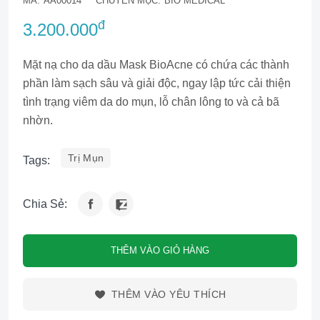
MÃ:
AA00014
CHUYÊN MỤC:
BIO MEDICAL
đ
3.200.000
Mặt nạ cho da dầu Mask BioAcne có chứa các thành
phần làm sạch sâu và giải độc, ngay lập tức cải thiện
tình trạng viêm da do mụn, lỗ chân lông to và cả bã
nhờn.
Trị Mụn
Tags:
Chia Sẻ:
THÊM VÀO GIỎ HÀNG
THÊM VÀO YÊU THÍCH