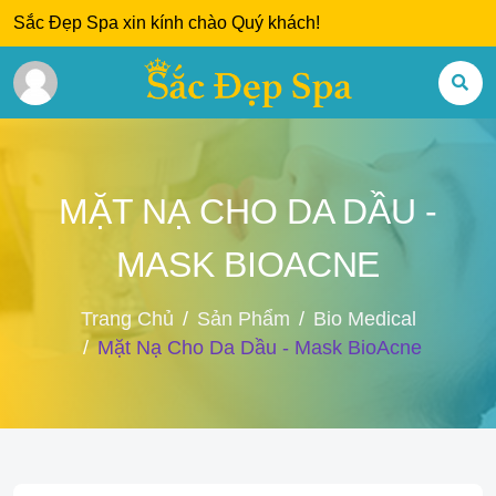
Sắc Đẹp Spa xin kính chào Quý khách!
MẶT NẠ CHO DA DẦU -
MASK BIOACNE
Trang Chủ
Sản Phẩm
Bio Medical
Mặt Nạ Cho Da Dầu - Mask BioAcne