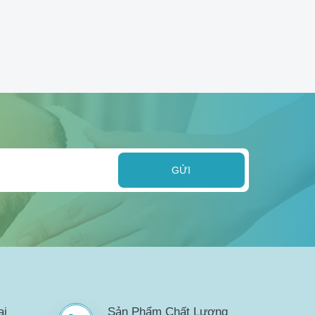
GỬI
ại
Sản Phẩm Chất Lượng