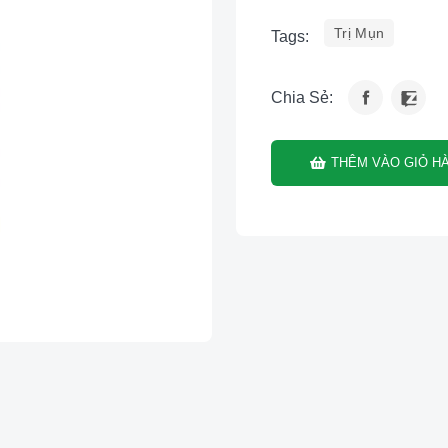
Trị Mụn
Tags:
Chia Sẻ:
THÊM VÀO GIỎ H