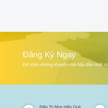
Đăng Ký Ngay
Để nhận những khuyến mãi hấp dẫn nhất củ
Điều Trị Mụn Hiệu Quả