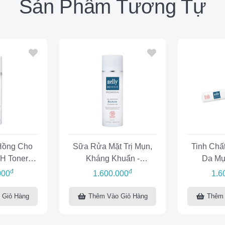
Sản Phẩm Tương Tự
Hồng Cho
Sữa Rửa Mặt Trị Mụn,
Tinh Chấ
H Toner
Kháng Khuẩn -
Da Mụ
cne
Cleansing Gel BioAcne
Bi
đ
đ
000
1.600.000
1.6
 Giỏ Hàng
Thêm Vào Giỏ Hàng
Thêm 