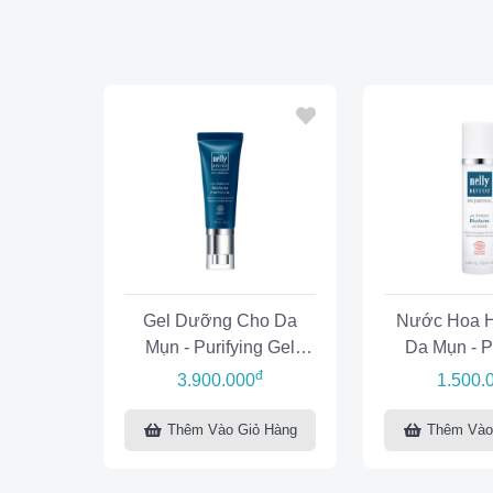
Gel Dưỡng Cho Da
Nước Hoa 
Mụn - Purifying Gel
Da Mụn - P
BioAnce
BioA
đ
3.900.000
1.500.
Thêm Vào Giỏ Hàng
Thêm Vào