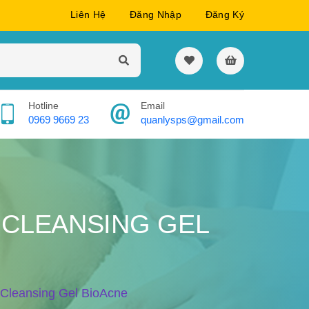
Liên Hệ
Đăng Nhập
Đăng Ký
Hotline
Email
0969 9669 23
quanlysps@gmail.com
 CLEANSING GEL
Cleansing Gel BioAcne