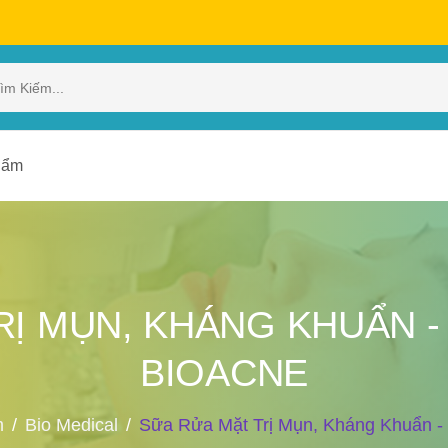
hẩm
RỊ MỤN, KHÁNG KHUẨN -
BIOACNE
m
Bio Medical
Sữa Rửa Mặt Trị Mụn, Kháng Khuẩn - 