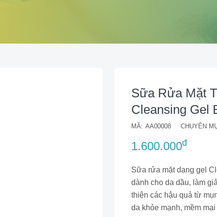
Sữa Rửa Mặt T
Cleansing Gel 
MÃ:
AA00008
CHUYÊN MỤ
đ
1.600.000
Sữa rửa mặt dạng gel C
dành cho da dầu, làm giảm
thiện các hậu quả từ mụn
da khỏe mạnh, mềm mại 