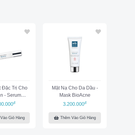
t Đặc Trị Cho
Mặt Nạ Cho Da Dầu -
n - Serum
Mask BioAcne
oAcne
đ
đ
00.000
3.200.000
Vào Giỏ Hàng
Thêm Vào Giỏ Hàng