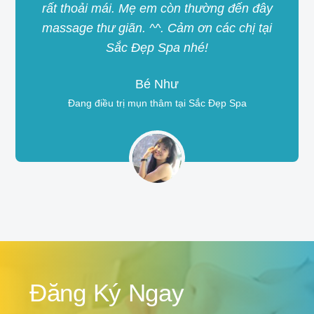
rất thoải mái. Mẹ em còn thường đến đây
massage thư giãn. ^^. Cảm ơn các chị tại
Sắc Đẹp Spa nhé!
Bé Như
Đang điều trị mụn thâm tại Sắc Đẹp Spa
Đăng Ký Ngay