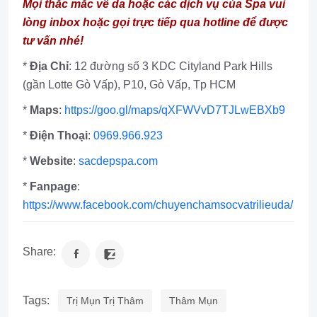
Mọi thắc mắc về da hoặc các dịch vụ của Spa vui
lòng inbox hoặc gọi trực tiếp qua hotline để được
tư vấn nhé!
*
Địa Chỉ
: 12 đường số 3 KDC Cityland Park Hills
(gần Lotte Gò Vấp), P10, Gò Vấp, Tp HCM
*
Maps
:
https://goo.gl/maps/qXFWVvD7TJLwEBXb9
*
Điện Thoại
:
0969.966.923
*
Website
:
sacdepspa.com
*
Fanpage
:
https://www.facebook.com/chuyenchamsocvatrilieuda/
Share:
Tags:
Trị Mụn Trị Thâm
Thâm Mụn