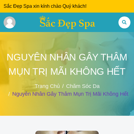
Sắc Đẹp Spa xin kính chào Quý khách!
NGUYÊN NHÂN GÂY THÂM
MỤN TRỊ MÃI KHÔNG HẾT
Trang Chủ
Chăm Sóc Da
Nguyên Nhân Gây Thâm Mụn Trị Mãi Không Hết