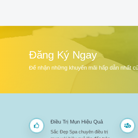
Đăng Ký Ngay
Để nhận những khuyến mãi hấp dẫn nhất củ
Điều Trị Mụn Hiệu Quả
Sắc Đẹp Spa chuyên điều trị