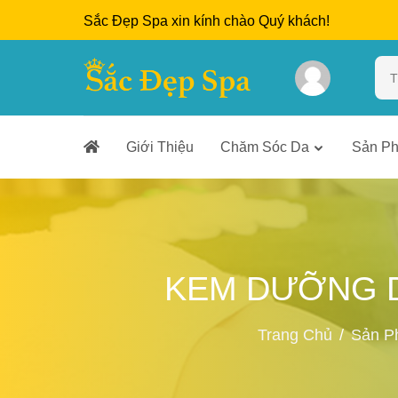
Sắc Đẹp Spa xin kính chào Quý khách!
Giới Thiệu
Chăm Sóc Da
Sản P
KEM DƯỠNG D
Trang Chủ
Sản P