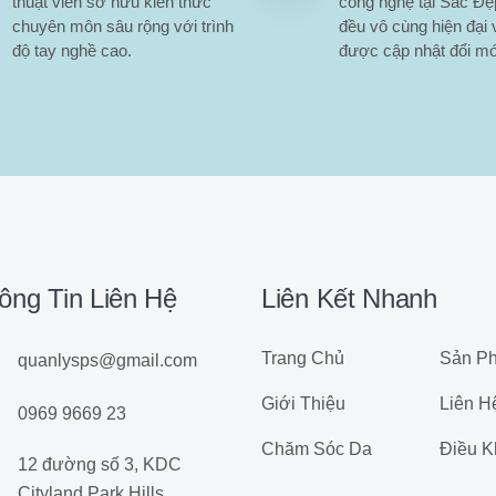
thuật viên sở hữu kiến thức
công nghệ tại Sắc Đ
chuyên môn sâu rộng với trình
đều vô cùng hiện đại 
độ tay nghề cao.
được cập nhật đổi mớ
ông Tin Liên Hệ
Liên Kết Nhanh
Trang Chủ
Sản P
quanlysps@gmail.com
Giới Thiệu
Liên H
0969 9669 23
Chăm Sóc Da
Điều K
12 đường số 3, KDC
Cityland Park Hills,