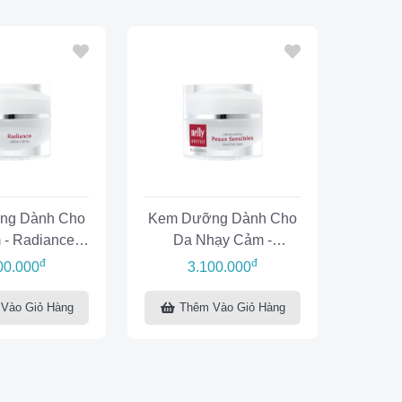
ng Dành Cho
Kem Dưỡng Dành Cho
- Radiance
Da Nhạy Cảm -
ream
Sensitive Skin Cream
đ
đ
00.000
3.100.000
Vào Giỏ Hàng
Thêm Vào Giỏ Hàng