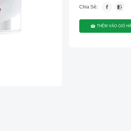
Chia Sẻ:
THÊM VÀO GIỎ H