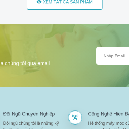
XEM TẤT CẢ SẢN PHẨM
a chúng tôi qua email
Đội Ngũ Chuyên Nghiệp
Công Nghệ Hiện Đ
Đội ngũ chúng tôi là những kỹ
Hệ thống máy móc c