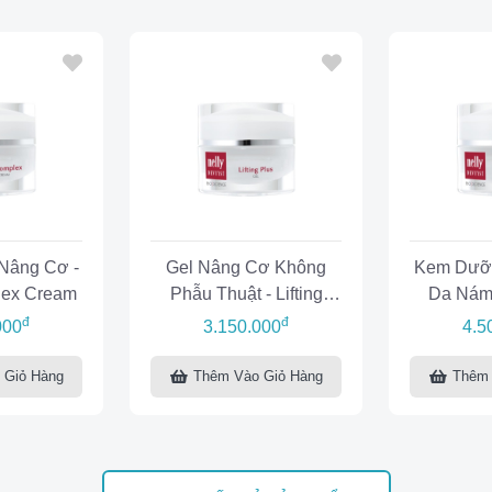
Nâng Cơ -
Gel Nâng Cơ Không
Kem Dưỡ
lex Cream
Phẫu Thuật - Lifting
Da Nám 
Plus Gel
C
đ
đ
000
3.150.000
4.5
 Giỏ Hàng
Thêm Vào Giỏ Hàng
Thêm 