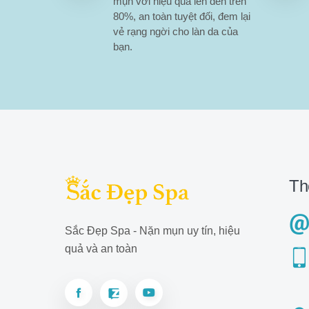
mụn với hiệu quả lên đến trên
80%, an toàn tuyệt đối, đem lại
vẻ rạng ngời cho làn da của
bạn.
Th
Sắc Đẹp Spa - Nặn mụn uy tín, hiệu
quả và an toàn