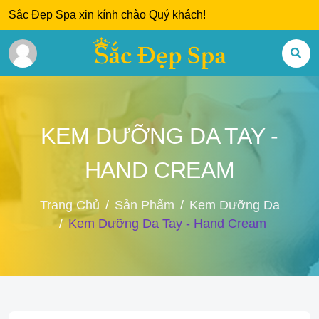
Sắc Đẹp Spa xin kính chào Quý khách!
KEM DƯỠNG DA TAY -
HAND CREAM
Trang Chủ
Sản Phẩm
Kem Dưỡng Da
Kem Dưỡng Da Tay - Hand Cream