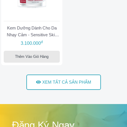
Kem Dưỡng Dành Cho Da
Nhạy Cảm - Sensitive Skin
Cream
đ
3.100.000
Thêm Vào Giỏ Hàng
XEM TẤT CẢ SẢN PHẨM
Đăng Ký Ngay