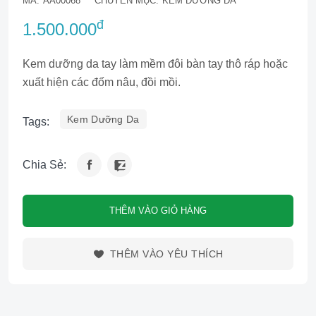
MÃ:
AA00068
CHUYÊN MỤC:
KEM DƯỠNG DA
đ
1.500.000
Kem dưỡng da tay làm mềm đôi bàn tay thô ráp hoặc
xuất hiện các đốm nâu, đồi mồi.
Kem Dưỡng Da
Tags:
Chia Sẻ:
THÊM VÀO GIỎ HÀNG
THÊM VÀO YÊU THÍCH