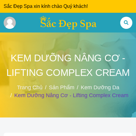
Sắc Đẹp Spa xin kính chào Quý khách!
KEM DƯỠNG NÂNG CƠ -
LIFTING COMPLEX CREAM
Trang Chủ
Sản Phẩm
Kem Dưỡng Da
Kem Dưỡng Nâng Cơ - Lifting Complex Cream