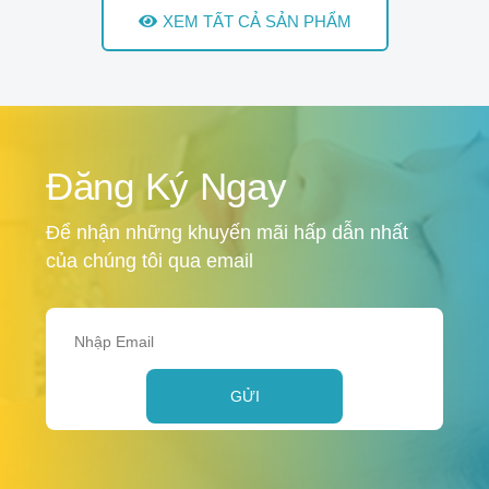
XEM TẤT CẢ SẢN PHẨM
Đăng Ký Ngay
Để nhận những khuyến mãi hấp dẫn nhất
của chúng tôi qua email
GỬI