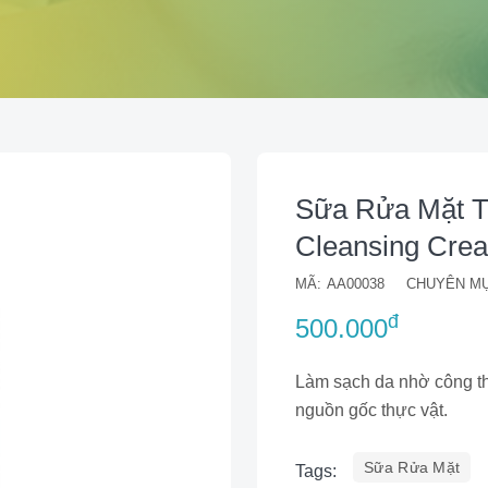
Sữa Rửa Mặt Tr
Cleansing Cre
MÃ:
AA00038
CHUYÊN MỤ
đ
500.000
Làm sạch da nhờ công th
nguồn gốc thực vật.
Sữa Rửa Mặt
Tags: