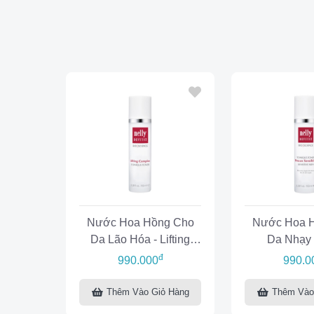
Nước Hoa Hồng Cho
Nước Hoa 
Da Lão Hóa - Lifting
Da Nhạy
Complex Toner
Sensitive S
đ
990.000
990.0
Thêm Vào Giỏ Hàng
Thêm Vào