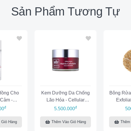
Sản Phẩm Tương Tự
Hồng Cho
Kem Dưỡng Da Chống
Bông Rửa 
 Cảm -
Lão Hóa - Cellular
Exfoli
kin Toner
Matrix Cream
đ
đ
00
5.500.000
50
 Giỏ Hàng
Thêm Vào Giỏ Hàng
Thêm 