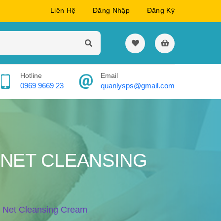
Liên Hệ
Đăng Nhập
Đăng Ký
Hotline
Email
0969 9669 23
quanlysps@gmail.com
 NET CLEANSING
t Net Cleansing Cream