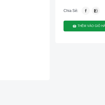
Chia Sẻ:
THÊM VÀO GIỎ H