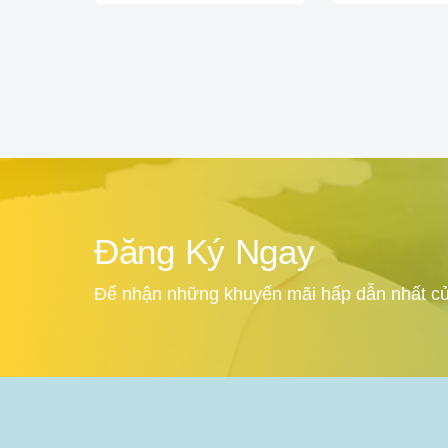
Đăng Ký Ngay
Để nhận những khuyến mãi hấp dẫn nhất củ