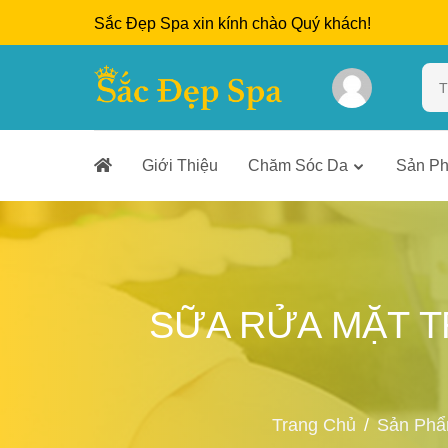
Sắc Đẹp Spa xin kính chào Quý khách!
Giới Thiệu
Chăm Sóc Da
Sản P
SỮA RỬA MẶT T
Trang Chủ
Sản Ph