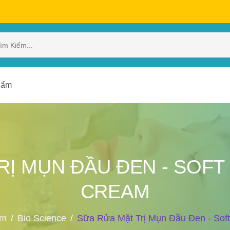
hẩm
RỊ MỤN ĐẦU ĐEN - SOFT
CREAM
ẩm
Bio Science
Sữa Rửa Mặt Trị Mụn Đầu Đen - Sof