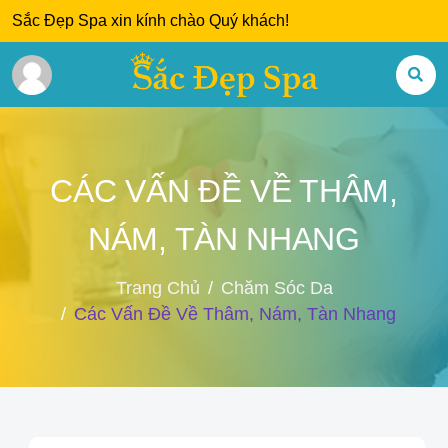
Sắc Đẹp Spa xin kính chào Quý khách!
CÁC VẤN ĐỀ VỀ THÂM,
NÁM, TÀN NHANG
Trang Chủ
Chăm Sóc Da
Các Vấn Đề Về Thâm, Nám, Tàn Nhang