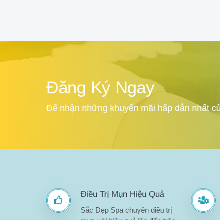
Đăng Ký Ngay
Để nhận những khuyến mãi hấp dẫn nhất củ
Điều Trị Mụn Hiệu Quả
Sắc Đẹp Spa chuyên điều trị