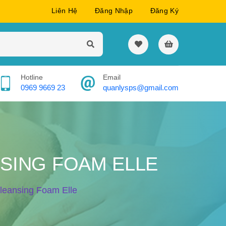
Liên Hệ
Đăng Nhập
Đăng Ký
Hotline
Email
0969 9669 23
quanlysps@gmail.com
NSING FOAM ELLE
leansing Foam Elle