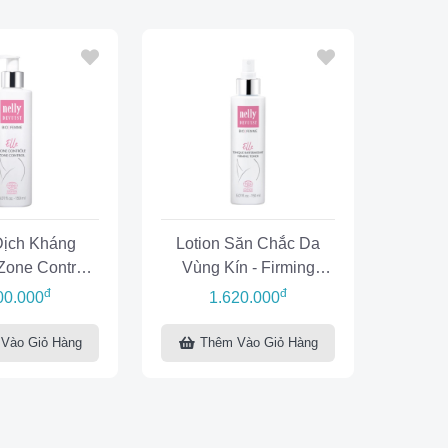
ịch Kháng
Lotion Săn Chắc Da
Zone Control
Vùng Kín - Firming
Elle
Toner Elle
đ
đ
00.000
1.620.000
Vào Giỏ Hàng
Thêm Vào Giỏ Hàng