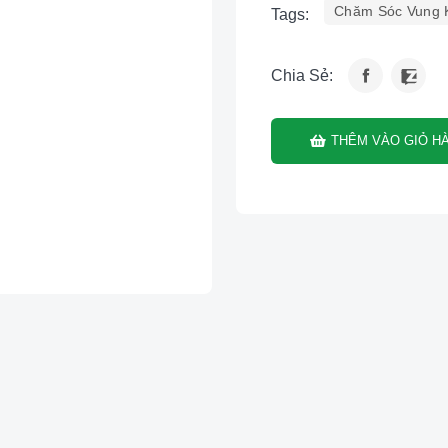
Chăm Sóc Vung 
Tags:
Chia Sẻ:
THÊM VÀO GIỎ H