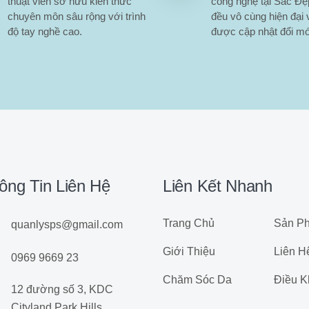
thuật viên sở hữu kiến thức
công nghệ tại Sắc Đ
chuyên môn sâu rộng với trình
đều vô cùng hiện đại 
độ tay nghề cao.
được cập nhật đổi mớ
ông Tin Liên Hệ
Liên Kết Nhanh
Trang Chủ
Sản P
quanlysps@gmail.com
Giới Thiệu
Liên H
0969 9669 23
Chăm Sóc Da
Điều K
12 đường số 3, KDC
Cityland Park Hills,