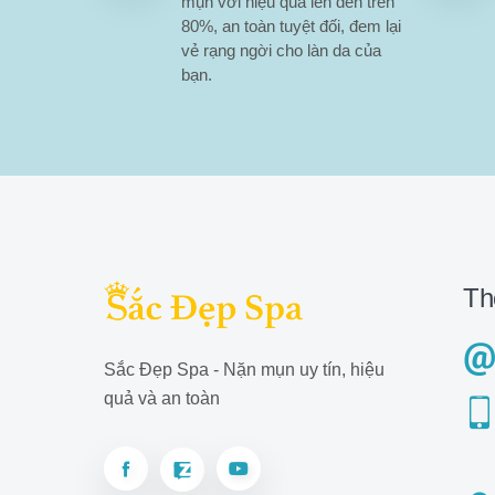
mụn với hiệu quả lên đến trên
80%, an toàn tuyệt đối, đem lại
vẻ rạng ngời cho làn da của
bạn.
Th
Sắc Đẹp Spa - Nặn mụn uy tín, hiệu
quả và an toàn