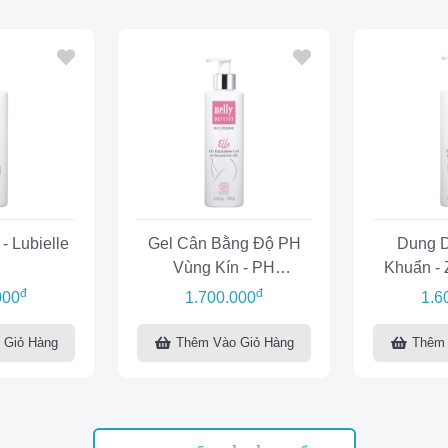
- Lubielle
Gel Cân Bằng Độ PH
Dung D
Vùng Kín - PH
Khuẩn - 
Balancing Gel Elle
đ
đ
000
1.700.000
1.6
 Giỏ Hàng
Thêm Vào Giỏ Hàng
Thêm 