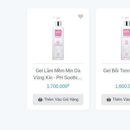
Gel Làm Mềm Mịn Da
Gel Bôi Trơn 
Vùng Kín - PH Soothing
Gel Elle
đ
1.700.000
1.600.
Thêm Vào Giỏ Hàng
Thêm Vào