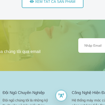
XEM TẤT CẢ SẢN PHẨM
a chúng tôi qua email
Đội Ngũ Chuyên Nghiệp
Công Nghệ Hiện Đ
Đội ngũ chúng tôi là những kỹ
Hệ thống máy móc c