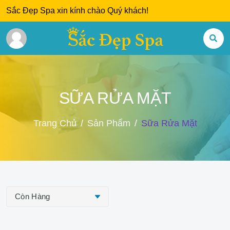
Sắc Đẹp Spa xin kính chào Quý khách!
SỮA RỬA MẶT
Trang Chủ
Sản Phẩm
Sữa Rửa Mặt