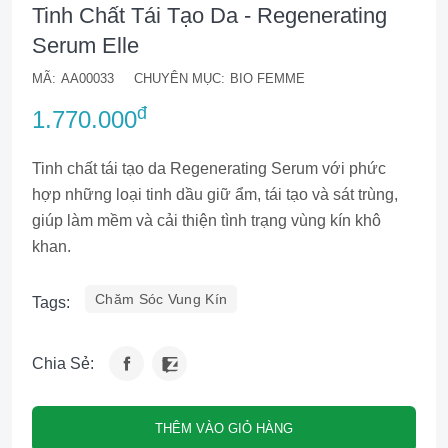
Tinh Chất Tái Tạo Da - Regenerating
Serum Elle
MÃ:
AA00033
CHUYÊN MỤC:
BIO FEMME
đ
1.770.000
Tinh chất tái tạo da Regenerating Serum với phức
hợp những loại tinh dầu giữ ẩm, tái tạo và sát trùng,
giúp làm mềm và cải thiện tình trạng vùng kín khô
khan.
Chăm Sóc Vung Kín
Tags:
Chia Sẻ:
THÊM VÀO GIỎ HÀNG