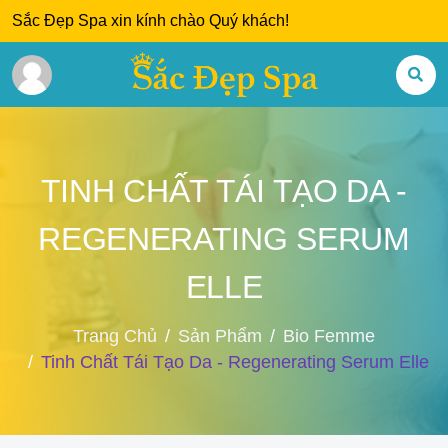
Sắc Đẹp Spa xin kính chào Quý khách!
TINH CHẤT TÁI TẠO DA -
REGENERATING SERUM
ELLE
Trang Chủ
Sản Phẩm
Bio Femme
Tinh Chất Tái Tạo Da - Regenerating Serum Elle