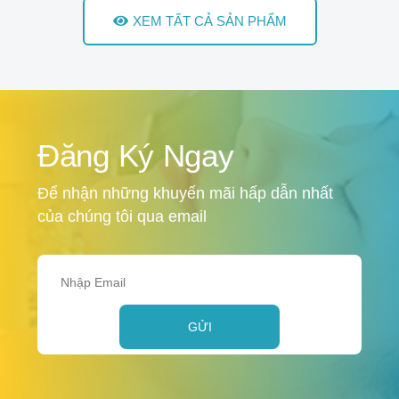
XEM TẤT CẢ SẢN PHẨM
Đăng Ký Ngay
Để nhận những khuyến mãi hấp dẫn nhất
của chúng tôi qua email
GỬI