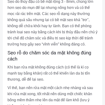
Sẹo do thủy đậu có bề mặt rộng 3 - 8mm, chúng lớn
hơn sẹo do mụn để lại nhưng nông hơn và có thể
mọc rải rác trên mặt. Các sẹo rỗ dạng này thường
không quá sâu nhưng lại có bề mặt sẹo khá "trơ",
không dễ chữa khỏi hay tự lành. Bạn có thể phòng
tránh loại sẹo này bằng cách khi bị thủy đậu nên chú ý
tới chế độ chăm sóc và điều trị sẹo kịp thời để tránh
trường hợp gây sẹo “vĩnh viễn” không đáng có.
Sẹo rỗ do chăm sóc da mặt không đúng
cách
Khi bạn rửa mặt không đúng cách (có thể là kì cọ
mạnh tay bằng khăn) rất có thể khiến làn da bị tổn
thương, dễ để lại sẹo.
Vì thế, bạn nên rửa mặt một cách nhẹ nhàng và sau
khi rửa mặt xong, tốt nhất nên dùng một chiếc khăn
bông mềm thấm nhẹ lên da mặt để làm khô (lưu ý