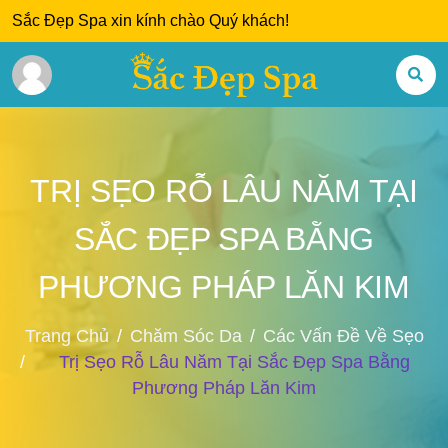
Sắc Đẹp Spa xin kính chào Quý khách!
TRỊ SẸO RỖ LÂU NĂM TẠI
SẮC ĐẸP SPA BẰNG
PHƯƠNG PHÁP LĂN KIM
Trang Chủ
Chăm Sóc Da
Các Vấn Đề Về Sẹo
Trị Sẹo Rỗ Lâu Năm Tại Sắc Đẹp Spa Bằng
Phương Pháp Lăn Kim