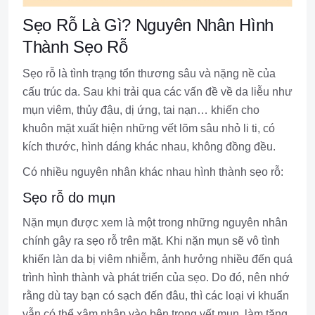
Sẹo Rỗ Là Gì? Nguyên Nhân Hình
Thành Sẹo Rỗ
Sẹo rỗ là tình trạng tổn thương sâu và nặng nề của
cấu trúc da. Sau khi trải qua các vấn đề về da liễu như
mụn viêm, thủy đậu, dị ứng, tai nạn… khiến cho
khuôn mặt xuất hiện những vết lõm sâu nhỏ li ti, có
kích thước, hình dáng khác nhau, không đồng đều.
Có nhiều nguyên nhân khác nhau hình thành sẹo rỗ:
Sẹo rỗ do mụn
Nặn mụn được xem là một trong những nguyên nhân
chính gây ra sẹo rỗ trên mặt. Khi nặn mụn sẽ vô tình
khiến làn da bị viêm nhiễm, ảnh hưởng nhiều đến quá
trình hình thành và phát triển của sẹo. Do đó, nên nhớ
rằng dù tay bạn có sạch đến đâu, thì các loại vi khuẩn
vẫn có thể xâm nhập vào bên trong vết mụn, làm tăng