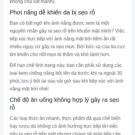
không chà xát mạnh).
Phơi nắng dễ khiến da bị sẹo rỗ
Bạn có bất ngờ khi ánh nắng được xem là một
nguyên nhân gây ra sẹo rỗ trên khuôn mặt mình? Việc
tiếp xúc trực tiếp với ánh nắng mặt trời tiềm ẩn rất
nhiều nguy cơ gây ra sẹo mụn. Bởi bức xạ của tia cực
tím khiến cho nốt mụn bị thâm và khó lành hơn.
Để hạn chế tình trạng này, bạn cần phải sử dụng các
loại kem chống nắng bôi lên da trước khi ra ngoài 30
phút, lưu ý bôi lại sau vài giờ sau khi tiếp xúc với ánh
nắng mặt trời nhé!
Chế độ ăn uống không hợp lý gây ra sẹo
rỗ
Các loại thức ăn nhanh, thực phẩm đã qua chế biến
hay rượu dù không có ảnh hưởng trực tiếp tới việc
gây ra sẹo rỗ trên mặt nhưng chúng sẽ gián tiếp cản