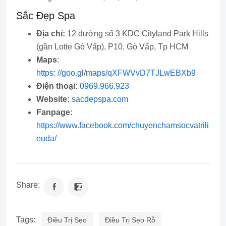
Sắc Đẹp Spa
Địa chỉ:
12 đường số 3 KDC Cityland Park Hills
(gần Lotte Gò Vấp), P10, Gò Vấp, Tp HCM
Maps
:
https: //goo.gl/maps/qXFWVvD7TJLwEBXb9
Điện thoại:
0969.966.923
Website:
sacdepspa.com
Fanpage:
https://www.facebook.com/chuyenchamsocvatrili
euda/
Share:
Tags:
Điều Trị Sẹo
Điều Trị Sẹo Rỗ