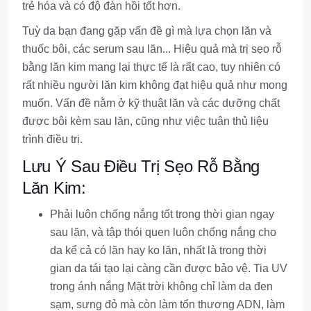
trẻ hóa và có độ đàn hồi tốt hơn.
Tuỳ da bạn đang gặp vấn đề gì mà lựa chọn lăn và
thuốc bôi, các serum sau lăn... Hiệu quả mà trị sẹo rỗ
bằng lăn kim mang lại thực tế là rất cao, tuy nhiên có
rất nhiều người lăn kim không đạt hiệu quả như mong
muốn. Vấn đề nằm ở kỹ thuật lăn và các dưỡng chất
được bôi kèm sau lăn, cũng như việc tuân thủ liệu
trình điều trị.
Lưu Ý Sau Điều Trị Sẹo Rỗ Bằng
Lăn Kim:
Phải luôn chống nắng tốt trong thời gian ngay
sau lăn, và tập thói quen luôn chống nắng cho
da kể cả có lăn hay ko lăn, nhất là trong thời
gian da tái tạo lại càng cần được bảo vệ. Tia UV
trong ánh nắng Mặt trời không chỉ làm da đen
sạm, sưng đỏ mà còn làm tổn thương ADN, làm