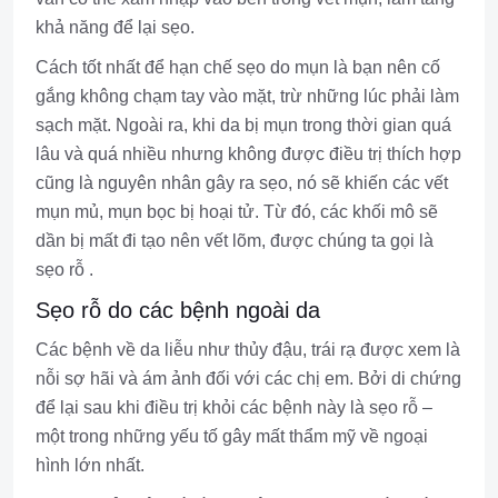
khả năng để lại sẹo.
Cách tốt nhất để hạn chế sẹo do mụn là bạn nên cố
gắng không chạm tay vào mặt, trừ những lúc phải làm
sạch mặt. Ngoài ra, khi da bị mụn trong thời gian quá
lâu và quá nhiều nhưng không được điều trị thích hợp
cũng là nguyên nhân gây ra sẹo, nó sẽ khiến các vết
mụn mủ, mụn bọc bị hoại tử. Từ đó, các khối mô sẽ
dần bị mất đi tạo nên vết lõm, được chúng ta gọi là
sẹo rỗ .
Sẹo rỗ do các bệnh ngoài da
Các bệnh về da liễu như thủy đậu, trái rạ được xem là
nỗi sợ hãi và ám ảnh đối với các chị em. Bởi di chứng
để lại sau khi điều trị khỏi các bệnh này là sẹo rỗ –
một trong những yếu tố gây mất thẩm mỹ về ngoại
hình lớn nhất.