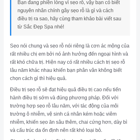
Bạn đang phiền lòng vì sẹo rỗ, vậy bạn có biết
nguyên nhân chính gây sẹo rỗ là gì và cách
điều trị ra sao, hãy cùng tham khảo bài viết sau
từ Sắc Đẹp Spa nhé!
Sẹo nói chung và sẹo rỗ nói riêng là cơn ác mộng của
rất nhiều chị em bởi nó ảnh hưởng đến ngoại hình và
rất khó chữa trị. Hiện nay có rất nhiều cách trị sẹo rỗ
lâu năm khác nhau khiến bạn phân vân không biết
chọn cách gì thì hiệu quả.
Điều trị sẹo rỗ sẽ đạt hiệu quả điều trị cao nếu tiến
hành điều trị sớm và đúng phương pháp. Đối với
trường hợp sẹo rỗ lâu năm, với tác động của môi
trường ô nhiễm, vệ sinh cá nhân kém hoặc viêm
nhiễm, khiến sẹo ăn sâu thêm, chai cứng hơn, dày bì
và cấu trúc da ổn định nên rất khó loại bỏ.