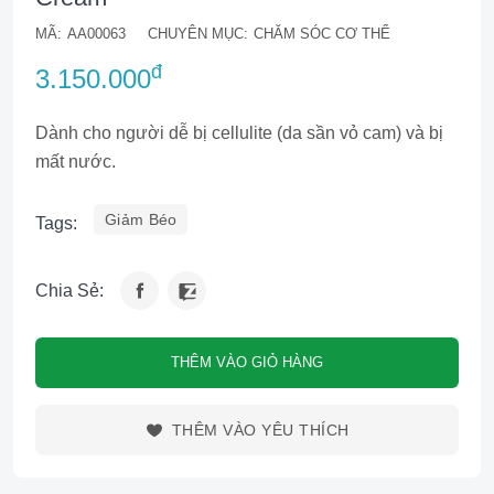
MÃ:
AA00063
CHUYÊN MỤC:
CHĂM SÓC CƠ THỂ
đ
3.150.000
Dành cho người dễ bị cellulite (da sần vỏ cam) và bị
mất nước.
Giảm Béo
Tags:
Chia Sẻ:
THÊM VÀO GIỎ HÀNG
THÊM VÀO YÊU THÍCH