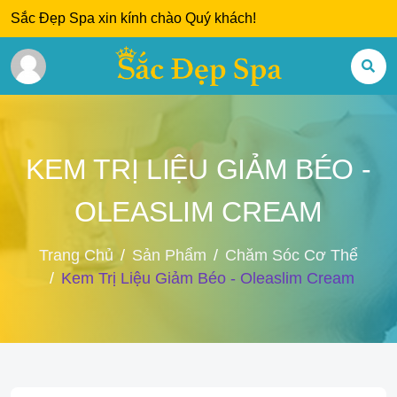
Sắc Đẹp Spa xin kính chào Quý khách!
KEM TRỊ LIỆU GIẢM BÉO -
OLEASLIM CREAM
Trang Chủ
Sản Phẩm
Chăm Sóc Cơ Thể
Kem Trị Liệu Giảm Béo - Oleaslim Cream