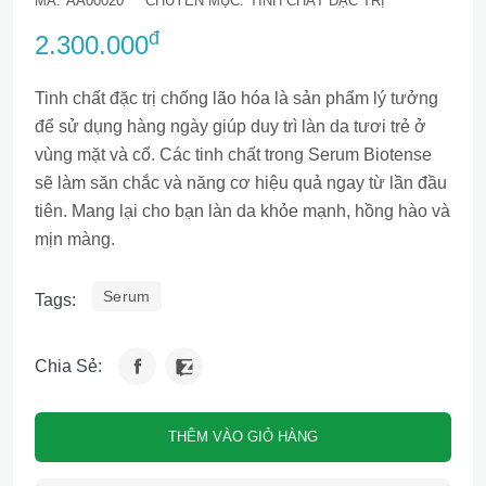
MÃ:
AA00020
CHUYÊN MỤC:
TINH CHẤT ĐẶC TRỊ
đ
2.300.000
Tinh chất đặc trị chống lão hóa là sản phẩm lý tưởng
để sử dụng hàng ngày giúp duy trì làn da tươi trẻ ở
vùng mặt và cổ. Các tinh chất trong Serum Biotense
sẽ làm săn chắc và năng cơ hiệu quả ngay từ lần đầu
tiên. Mang lại cho bạn làn da khỏe mạnh, hồng hào và
mịn màng.
Serum
Tags:
Chia Sẻ:
THÊM VÀO GIỎ HÀNG