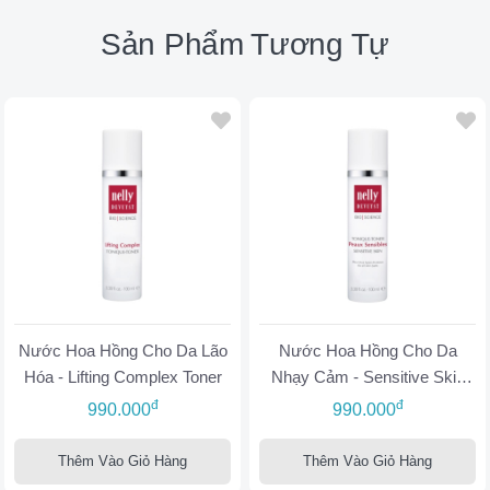
Sản Phẩm Tương Tự
Nước Hoa Hồng Cho Da Lão
Nước Hoa Hồng Cho Da
Hóa - Lifting Complex Toner
Nhạy Cảm - Sensitive Skin
Toner
đ
đ
990.000
990.000
Thêm Vào Giỏ Hàng
Thêm Vào Giỏ Hàng