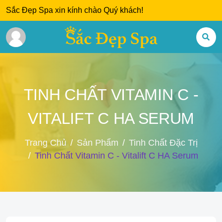
Sắc Đẹp Spa xin kính chào Quý khách!
TINH CHẤT VITAMIN C -
VITALIFT C HA SERUM
Trang Chủ
Sản Phẩm
Tinh Chất Đặc Trị
Tinh Chất Vitamin C - Vitalift C HA Serum