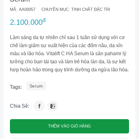
MÃ:
AA00057
CHUYÊN MỤC:
TINH CHẤT ĐẶC TRỊ
đ
2.100.000
Làm sáng da tự nhiên chỉ sau 1 tuần sử dụng với cơ
chế làm giảm sự xuất hiện của các đốm nâu, da xỉn
màu và lão hóa. Vitalift C HA Serum là sản pahamr lý
tưởng cho bạn tái tạo và làm trẻ hóa làn da, là sự kết
hợp hoàn hảo trong quy trình dưỡng da ngừa lão hóa.
Serum
Tags:
Chia Sẻ:
THÊM VÀO GIỎ HÀNG