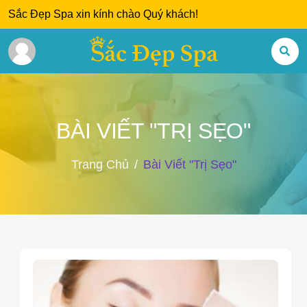
Sắc Đẹp Spa xin kính chào Quý khách!
BÀI VIẾT "TRỊ SẸO"
Trang Chủ
Bài Viết "trị Sẹo"