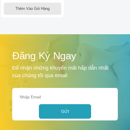
Thêm Vào Giỏ Hàng
Đăng Ký Ngay
Để nhận những khuyến mãi hấp dẫn nhất
của chúng tôi qua email
GỬI