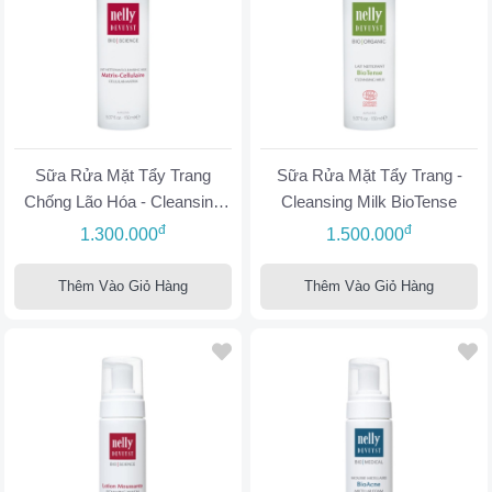
Sữa Rửa Mặt Tẩy Trang
Sữa Rửa Mặt Tẩy Trang -
Chống Lão Hóa - Cleansing
Cleansing Milk BioTense
Milk Cellular Matrix
đ
đ
1.300.000
1.500.000
Thêm Vào Giỏ Hàng
Thêm Vào Giỏ Hàng