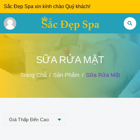
Sắc Đẹp Spa xin kính chào Quý khách!
SỮA RỬA MẶT
Trang Chủ
Sản Phẩm
Sữa Rửa Mặt