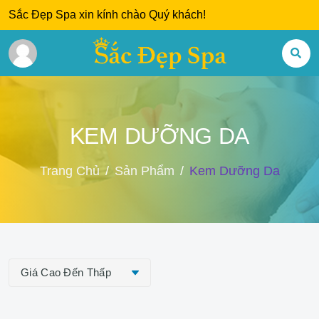
Sắc Đẹp Spa xin kính chào Quý khách!
KEM DƯỠNG DA
Trang Chủ
Sản Phẩm
Kem Dưỡng Da