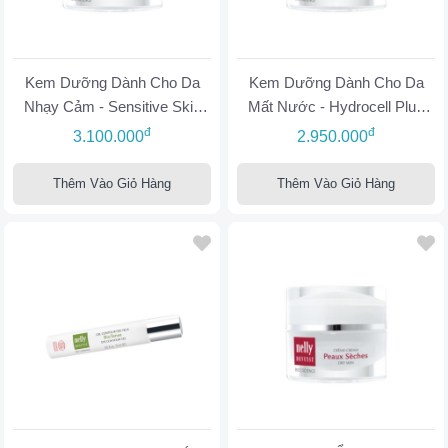
Kem Dưỡng Dành Cho Da
Kem Dưỡng Dành Cho Da
Nhạy Cảm - Sensitive Skin
Mất Nước - Hydrocell Plus
Cream
Cream
đ
đ
3.100.000
2.950.000
Thêm Vào Giỏ Hàng
Thêm Vào Giỏ Hàng