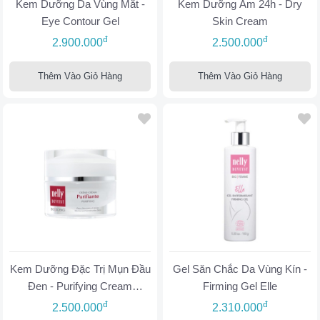
Kem Dưỡng Da Vùng Mắt -
Kem Dưỡng Ẩm 24h - Dry
Eye Contour Gel
Skin Cream
đ
đ
2.900.000
2.500.000
Thêm Vào Giỏ Hàng
Thêm Vào Giỏ Hàng
Kem Dưỡng Đặc Trị Mụn Đầu
Gel Săn Chắc Da Vùng Kín -
Đen - Purifying Cream
Firming Gel Elle
Combination Skin
đ
đ
2.500.000
2.310.000