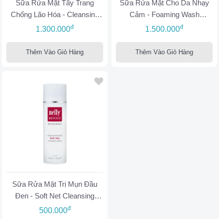
Sữa Rửa Mặt Tẩy Trang
Sữa Rửa Mặt Cho Da Nhạy
Chống Lão Hóa - Cleansing
Cảm - Foaming Wash
Milk Cellular Matrix
Sensitive Skin
đ
đ
1.300.000
1.500.000
Thêm Vào Giỏ Hàng
Thêm Vào Giỏ Hàng
Sữa Rửa Mặt Trị Mụn Đầu
Đen - Soft Net Cleansing
Cream
đ
500.000