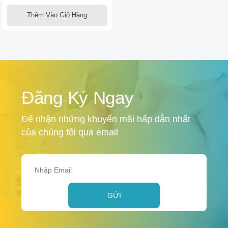
Thêm Vào Giỏ Hàng
Đăng Ký Ngay
Để nhận những khuyến mãi hấp dẫn nhất
của chúng tôi qua email
GỬI