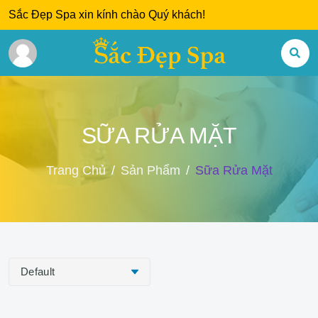
Sắc Đẹp Spa xin kính chào Quý khách!
SỮA RỬA MẶT
Trang Chủ
Sản Phẩm
Sữa Rửa Mặt