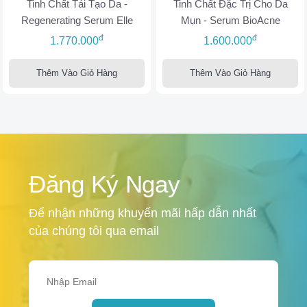
Tinh Chất Tái Tạo Da -
Tinh Chất Đặc Trị Cho Da
Regenerating Serum Elle
Mụn - Serum BioAcne
đ
đ
1.770.000
1.600.000
Thêm Vào Giỏ Hàng
Thêm Vào Giỏ Hàng
Đăng Ký Ngay
Để nhận những khuyến mãi hấp dẫn nhất
của chúng tôi qua email