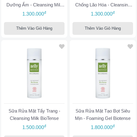
Dưỡng Ẩm - Cleansing Milk
Chống Lão Hóa - Cleansing
Hydrocell
Milk Cellular Matrix
đ
đ
1.300.000
1.300.000
Thêm Vào Giỏ Hàng
Thêm Vào Giỏ Hàng
Sữa Rửa Mặt Tẩy Trang -
Sữa Rửa Mặt Tạo Bọt Siêu
Cleansing Milk BioTense
Mịn - Foaming Gel Biotense
đ
đ
1.500.000
1.800.000