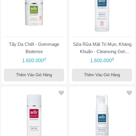
Tẩy Da Chết - Gommage
Sữa Rửa Mặt Trị Mụn, Kháng
Biotense
Khuẩn - Cleansing Gel
BioAcne
đ
đ
1.600.000
1.600.000
Thêm Vào Giỏ Hàng
Thêm Vào Giỏ Hàng