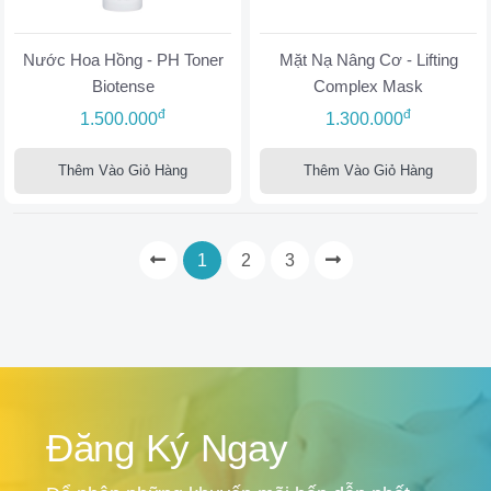
Nước Hoa Hồng - PH Toner
Mặt Nạ Nâng Cơ - Lifting
Biotense
Complex Mask
đ
đ
1.500.000
1.300.000
Thêm Vào Giỏ Hàng
Thêm Vào Giỏ Hàng
1
2
3
Đăng Ký Ngay