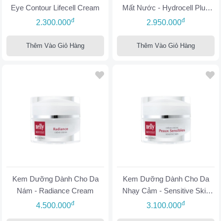
Eye Contour Lifecell Cream
Mất Nước - Hydrocell Plus
Cream
đ
đ
2.300.000
2.950.000
Thêm Vào Giỏ Hàng
Thêm Vào Giỏ Hàng
Kem Dưỡng Dành Cho Da
Kem Dưỡng Dành Cho Da
Nám - Radiance Cream
Nhạy Cảm - Sensitive Skin
Cream
đ
đ
4.500.000
3.100.000