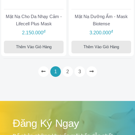
Mặt Nạ Cho Da Nhạy Cảm -
Mặt Nạ Dưỡng Ẩm - Mask
Lifecell Plus Mask
Biotense
đ
đ
2.150.000
3.200.000
Thêm Vào Giỏ Hàng
Thêm Vào Giỏ Hàng
1
2
3
Đăng Ký Ngay